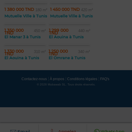
1 380 000 TND
1 450 000 TND
180 m²
420 m²
Mutuelle Ville à Tunis
Mutuelle Ville à Tunis
1 350 000
1 299 000
450 m²
440 m²
TND
TND
El Manar 3 à Tunis
El Aouina à Tunis
1 330 000
1 250 000
310 m²
340 m²
TND
TND
El Aouina à Tunis
El Omrane à Tunis
Contactez-nous
À propos
Conditions légales
FAQ's
© 2026 Mubawab SL. Tous droits réservés.
Email
Appelez
WhatsApp