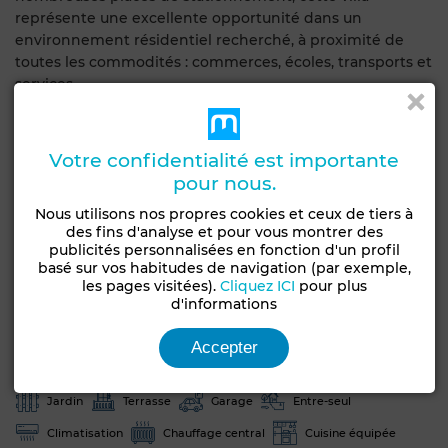
représente une excellente opportunité dans un
environnement résidentiel recherché, à proximité de
toutes les commodités : commerces, écoles, transports et
services.
Obtenir un financement
Votre confidentialité est importante
pour nous.
Caractéristiques générales
Nous utilisons nos propres cookies et ceux de tiers à
Type de bien
Etat
des fins d'analyse et pour vous montrer des
publicités personnalisées en fonction d'un profil
Villa
Bon état / habitable
basé sur vos habitudes de navigation (par exemple,
les pages visitées).
Cliquez ICI
pour plus
Années
Type du sol
d'informations
10-20 ans
Marbre
Accepter
Nombre d'étages
1
Jardin
Terrasse
Garage
Entre-seul
Climatisation
Chauffage central
Cuisine équipée