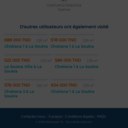
CENTURY21 PRESTIGE
Agence
D'autres utilisateurs ont également visité
688 000 TND
578 000 TND
130 m²
124 m²
Chotrana 1 à La Soukra
Chotrana 1 à La Soukra
522 000 TND
586 000 TND
123 m²
139 m²
La Soukra Ville à La
Chotrana 1 à La Soukra
Soukra
576 000 TND
634 000 TND
142 m²
133 m²
Chotrana 2 à La
Chotrana 1 à La Soukra
Soukra
Contactez-nous
À propos
Conditions légales
FAQ's
© 2026 Mubawab SL. Tous droits réservés.