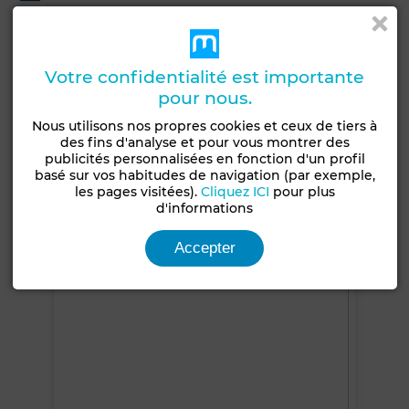
Jardin
Terrasse
Garage
Concierge
Chambre rangement
Climatisation
Votre confidentialité est importante
Chauffage central
Double vitrage
Cuisine équipée
pour nous.
Four
Nous utilisons nos propres cookies et ceux de tiers à
des fins d'analyse et pour vous montrer des
Voir plus de photos
publicités personnalisées en fonction d'un profil
basé sur vos habitudes de navigation (par exemple,
les pages visitées).
Cliquez ICI
pour plus
d'informations
Accepter