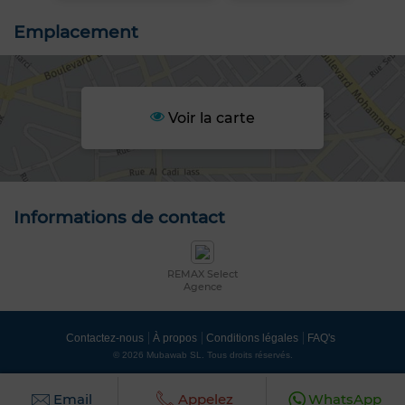
Emplacement
Voir la carte
Informations de contact
REMAX Select
Agence
Contactez-nous
À propos
Conditions légales
FAQ's
© 2026 Mubawab SL. Tous droits réservés.
Email
Appelez
WhatsApp