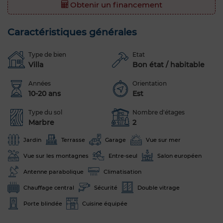
Obtenir un financement
Caractéristiques générales
Type de bien
Etat
Villa
Bon état / habitable
Années
Orientation
10-20 ans
Est
Type du sol
Nombre d'étages
Marbre
2
Jardin
Terrasse
Garage
Vue sur mer
Vue sur les montagnes
Entre-seul
Salon européen
Antenne parabolique
Climatisation
Chauffage central
Sécurité
Double vitrage
Porte blindée
Cuisine équipée