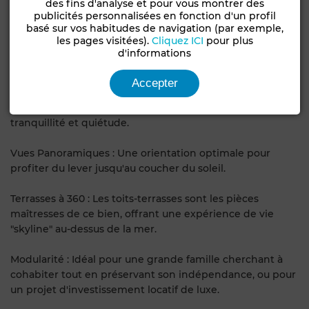
terrain. Le prix global reflète un investissement sécurisé
des fins d'analyse et pour vous montrer des
publicités personnalisées en fonction d'un profil
dans l'immobilier de très haut standing.
basé sur vos habitudes de navigation (par exemple,
les pages visitées).
Cliquez ICI
pour plus
Les Atouts du Domaine :
d'informations
Emplacement "Pied dans l’Eau" : Un accès direct à la
plage, un luxe absolu à Marsa Cube.
Accepter
Sécurité Totale : Une résidence privée, conçue pour offrir
tranquillité et quiétude.
Vues Panoramiques : Une orientation optimale pour
profiter du lever jusqu'au coucher du soleil.
Terrasses à 360 : Les toits-terrasses sont les pièces
maîtresses de ce bien, offrant une expérience de vie
"skyline" au-dessus de la mer.
Modularité : Idéal pour une grande famille cherchant à
cohabiter tout en préservant son indépendance, ou pour
un projet d'investissement locatif de luxe.