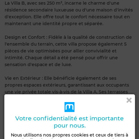
La Villa B, avec ses 250 m², incarne le charme d'une
résidence secondaire luxueuse ou d'une maison d'invités
d'exception. Elle offre tout le confort nécessaire tout en
maintenant une identité propre et séparée.
Design et Confort : Fidèle à la qualité de construction de
l'ensemble du terrain, cette villa propose également 5
pièces de vie optimisées pour allier convivialité et
intimité. Chaque détail a été pensé pour offrir une
sensation d'espace et de luxe.
Vie en Extérieur : Elle bénéficie également de ses
propres espaces extérieurs, garantissant aux occupants
une vie privée totale vis-à-vis de la Villa A. Ses terrasses
offrent une perspective différente, tout aussi enivrante
sur le bleu infini de la mer.
Votre confidentialité est importante
Des Prestations de Prestige
pour nous.
La valeur du m², fixée à 8 200 DT, témoigne de
l'emplacement stratégique et de la qualité rare de ce
Nous utilisons nos propres cookies et ceux de tiers à