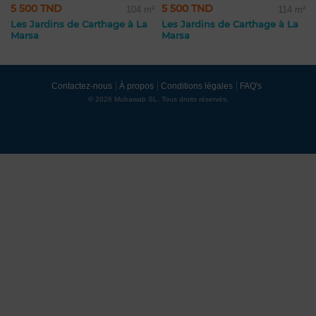
5 500 TND
5 500 TND
104 m²
114 m²
Les Jardins de Carthage à La
Les Jardins de Carthage à La
Marsa
Marsa
Contactez-nous
À propos
Conditions légales
FAQ's
© 2026 Mubawab SL. Tous droits réservés.