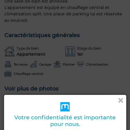
Une salle de bain est annexée.
L'appartement est équipé en chauffage central et
climatisation split. Une place de parking lui est réservée
au sous-sol.
Caractéristiques générales
Type de bien
Étage du bien
Appartement
1er
Terrasse
Garage
Piscine
Climatisation
Chauffage central
Voir plus de photos
Votre confidentialité est importante
pour nous.