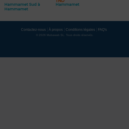
TND
Hammamet Sud à
Hammamet
Hammamet
Contactez-nous
À propos
Conditions légales
FAQ's
© 2026 Mubawab SL. Tous droits réservés.