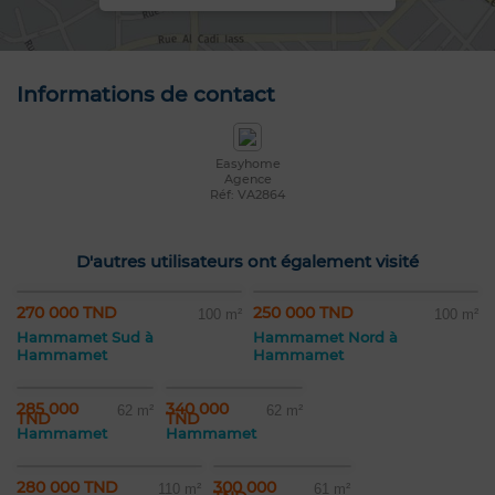
Informations de contact
Easyhome
Agence
Réf: VA2864
D'autres utilisateurs ont également visité
270 000 TND
250 000 TND
100 m²
100 m²
Hammamet Sud à
Hammamet Nord à
Hammamet
Hammamet
285 000
340 000
62 m²
62 m²
TND
TND
Hammamet
Hammamet
280 000 TND
300 000
110 m²
61 m²