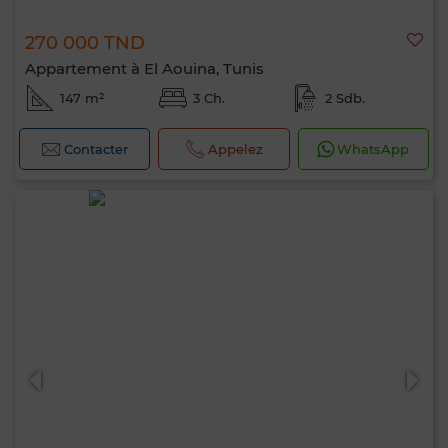
270 000 TND
Appartement à El Aouina, Tunis
147 m²
3 Ch.
2 Sdb.
Contacter
Appelez
WhatsApp
Bonjour, je suis MIA. Quel critère souhaitez-
vous appliquer maintenant ?