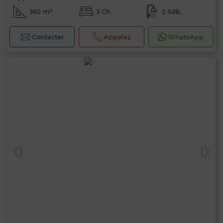
160 m²
3 Ch.
2 Sdb.
Contacter
Appelez
WhatsApp