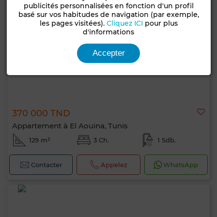
publicités personnalisées en fonction d'un profil
basé sur vos habitudes de navigation (par exemple,
les pages visitées).
Cliquez ICI
pour plus
d'informations
Accepter
370 000 TND
Appartement à El Aouina, Tunis
129 m²
3 Ch.
1 Sdb.
Contacter
Appelez
WhatsApp