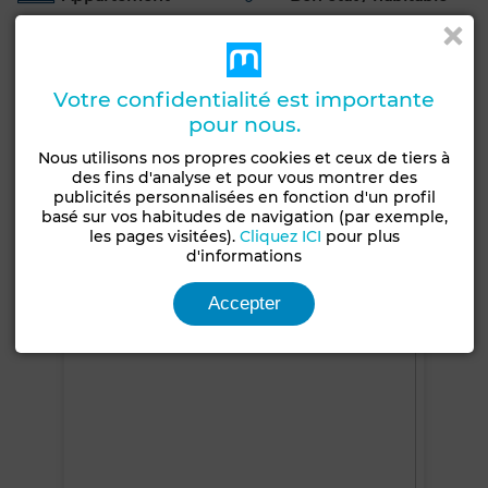
Étage du bien
Orientation
2ème
Nord
Terrasse
Votre confidentialité est importante
Vue sur mer
Antenne parabolique
5 m²
pour nous.
Climatisation
Sécurité
Cuisine équipée
Nous utilisons nos propres cookies et ceux de tiers à
Réfrigérateur
Four
TV
Machine à laver
des fins d'analyse et pour vous montrer des
publicités personnalisées en fonction d'un profil
Internet
basé sur vos habitudes de navigation (par exemple,
les pages visitées).
Cliquez ICI
pour plus
d'informations
Voir plus de photos
Accepter