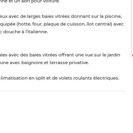
nne et un abri pour voiture.
 avec de larges baies vitrées donnant sur la piscine,
pée (hotte, four, plaque de cuisson, îlot central) avec
c douche à l’italienne.
ales avec des baies vitrées offrant une vue sur le jardin
une avec baignoire et terrasse privative.
limatisation en split et de volets roulants électriques.