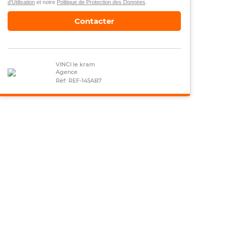
d’Utilisation
et notre
Politique de Protection des Données
.
Contacter
VINCI le kram
Agence
Réf: REF-145AB7