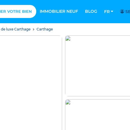
IMMOBILIER NEUF
BLOG
MER VOTRE BIEN
FR
SE
s de luxe Carthage
Carthage