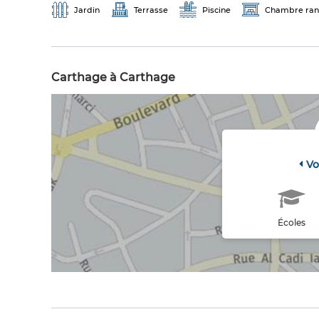
Jardin
Terrasse
Piscine
Chambre ra
Carthage à Carthage
Vo
Écoles