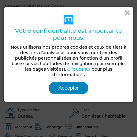
* Loyer : 4 800 DT HT / mois
* Frais de syndic : 7 % au prorata de l’espace occupé
* Révision annuelle du loyer : 7 %
* Paiement annuel, semestriel ou trimestriel d’avance
Votre confidentialité est importante
* Caution : 3 mois
pour nous.
* Contrat de 5 ans renouvelable
Nous utilisons nos propres cookies et ceux de tiers à
des fins d'analyse et pour vous montrer des
Si vous souhaitez visiter le bien n’hésitez pas à nous
publicités personnalisées en fonction d'un profil
contacter
basé sur vos habitudes de navigation (par exemple,
50.692.692 - 71.243.390
les pages visitées).
Cliquez ICI
pour plus
contact@darcomtunisia.com
d'informations
Accepter
Caractéristiques générales
Type de bien
Etat
Bureau
Bon état / habitable
Ascenseur
Concierge
Climatisation
Chauffage central
Sécurité
Porte blindée