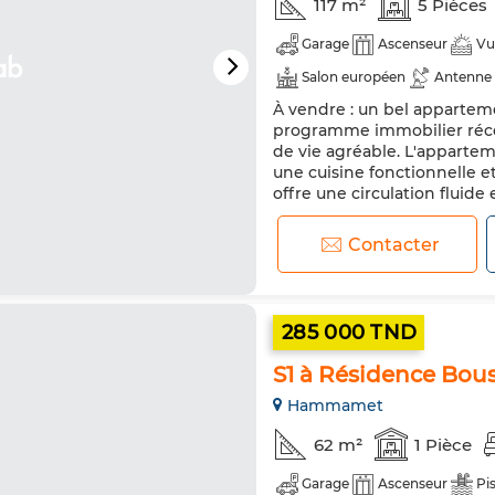
117 m²
5 Pièces
Garage
Ascenseur
Vu
Salon européen
Antenne 
À vendre : un bel apparteme
Sécurité
Double vitrage
programme immobilier récent
Four
Machine à laver
de vie agréable. L'apparte
une cuisine fonctionnelle 
offre une circulation fluide
résidence présente les atout
Contacter
285 000 TND
S1 à Résidence Bous
Hammamet
62 m²
1 Pièce
Garage
Ascenseur
Pi