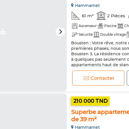
Hammamet
61 m²
2 Pièces
Ascenseur
Piscine
Ch
Sécurité
Double vitrage
Bousten : Votre rêve, notre
premières phases, nous so
Bousten 3. La résidence co
à quelques pas seulement 
appartements haut de standi
vous sont désormais dispon
exceptionnelle de rése...
Contacter
210 000 TND
Superbe apparteme
de 39 m²
Hammamet