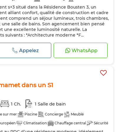
nt s+3 situé dans la Résidence Bousten 3, un
ateur
Four
Machine à laver
 alliant confort, qualité de construction et cadre
ment comprend un séjour lumineux, trois chambres,
et une salle de bains. Son agencement bien pensé
 et une excellente luminosité naturelle. La
s suivants : *Architecture moderne *F...
Appelez
WhatsApp
mmamet dans un S1
1 Ch.
1 Salle de bain
e sur mer
Piscine
Concierge
Meublé
européen
Climatisation
Chauffage central
Sécurité
nt au RDC d’une résidence moderne, idéalement
uipée
Réfrigérateur
Four
Machine à laver