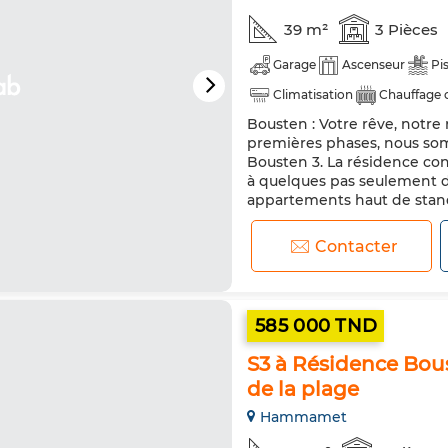
39 m²
3 Pièces
Garage
Ascenseur
Pi
Climatisation
Chauffage 
Bousten : Votre rêve, notre
Cuisine équipée
Réfrigér
premières phases, nous so
Bousten 3. La résidence co
à quelques pas seulement 
appartements haut de standi
mer vous sont désormais di
exceptionnelle de...
Contacter
585 000 TND
S3 à Résidence Bo
de la plage
Hammamet