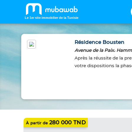
Le 1er site immobilier de la Tunisie
Résidence Bousten
Avenue de la Paix، Ham
Après la réussite de la p
votre dispositions la phas
IMMOBILIER NEUF
280 000 TND
À partir de