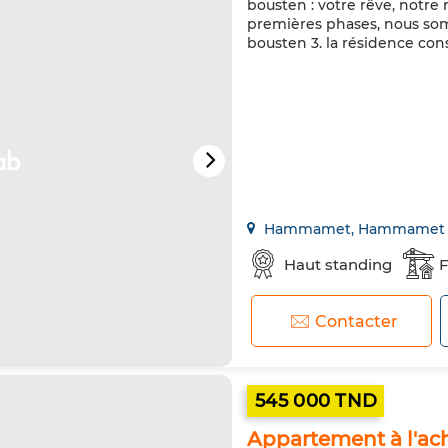
bousten : votre rêve, notre
premières phases, nous so
bousten 3. la résidence c
Hammamet, Hammamet
Haut standing
F
Contacter
545 000 TND
Appartement à l'a