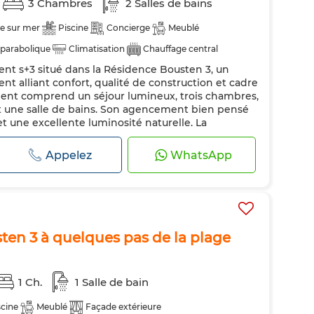
3 Chambres
2 Salles de bains
e sur mer
Piscine
Concierge
Meublé
parabolique
Climatisation
Chauffage central
nt s+3 situé dans la Résidence Bousten 3, un
Porte blindée
Cuisine équipée
Réfrigérateur
 alliant confort, qualité de construction et cadre
ment comprend un séjour lumineux, trois chambres,
et une salle de bains. Son agencement bien pensé
 et une excellente luminosité naturelle. La
s suivants : *Architecture moderne *F...
Appelez
WhatsApp
ten 3 à quelques pas de la plage
1 Ch.
1 Salle de bain
scine
Meublé
Façade extérieure