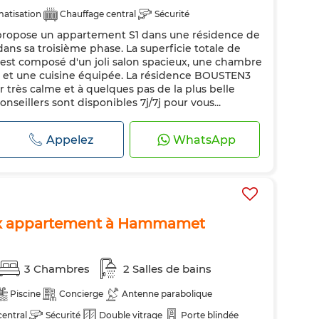
matisation
Chauffage central
Sécurité
propose un appartement S1 dans une résidence de
ndée
Cuisine équipée
Réfrigérateur
Four
dans sa troisième phase. La superficie totale de
 est composé d'un joli salon spacieux, une chambre
in et une cuisine équipée. La résidence BOUSTEN3
r très calme et à quelques pas de la plus belle
eillers sont disponibles 7j/7j pour vous...
Appelez
WhatsApp
ux appartement à Hammamet
3 Chambres
2 Salles de bains
Piscine
Concierge
Antenne parabolique
central
Sécurité
Double vitrage
Porte blindée