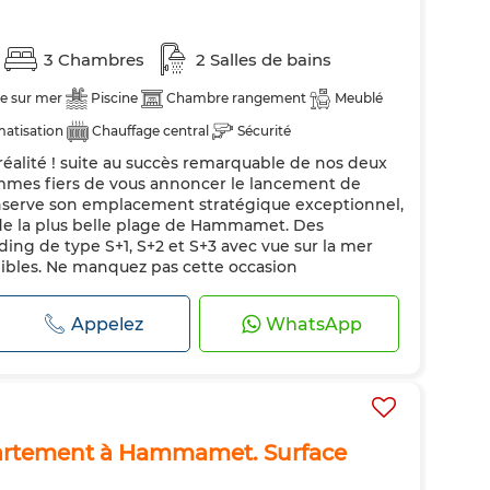
3 Chambres
2 Salles de bains
e sur mer
Piscine
Chambre rangement
Meublé
matisation
Chauffage central
Sécurité
 réalité ! suite au succès remarquable de nos deux
ndée
Cuisine équipée
Réfrigérateur
Four
mmes fiers de vous annoncer le lancement de
nserve son emplacement stratégique exceptionnel,
de la plus belle plage de Hammamet. Des
ng de type S+1, S+2 et S+3 avec vue sur la mer
ibles. Ne manquez pas cette occasion
Appelez
WhatsApp
partement à Hammamet. Surface