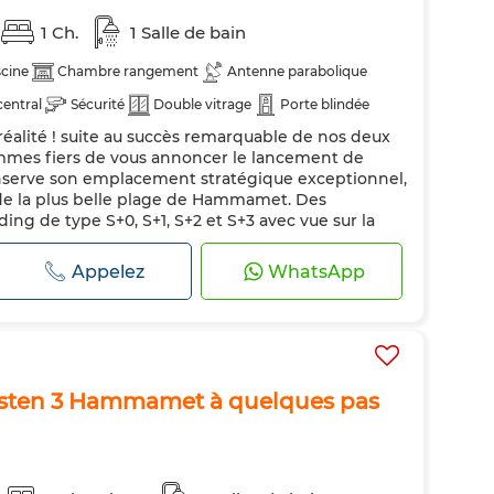
1 Ch.
1 Salle de bain
scine
Chambre rangement
Antenne parabolique
central
Sécurité
Double vitrage
Porte blindée
 réalité ! suite au succès remarquable de nos deux
ateur
Four
Machine à laver
mmes fiers de vous annoncer le lancement de
nserve son emplacement stratégique exceptionnel,
de la plus belle plage de Hammamet. Des
ng de type S+0, S+1, S+2 et S+3 avec vue sur la
sponibles. Ne manquez pas cette occasion
Appelez
WhatsApp
usten 3 Hammamet à quelques pas