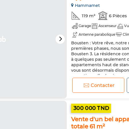
Hammamet
119 m²
6 Pièces
Garage
Ascenseur
Vu
Antenne parabolique
Cli
Bousten : Votre rêve, notre
Double vitrage
Porte bli
premières phases, nous so
Machine à laver
Bousten 3. La résidence co
à quelques pas seulement 
appartements haut de standi
vous sont désormais dispon
exceptionnelle de rése...
Contacter
300 000 TND
Vente d'un bel ap
totale 61 m²