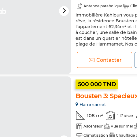
Antenne parabolique
Cli
Immobilière Kahloun vous 
Double vitrage
Porte bli
rêve, la résidence Bousten 
Machine à laver
l'appartement 62,34m² et il
à coucher, une salle de ba
est dans un quartier hôtelie
plage de Hammamet. Nos cons
Contacter
500 000 TND
Bousten 3: Spacie
Hammamet
108 m²
1 Pièce
Ascenseur
Vue sur mer
Climatisation
Chauffage 