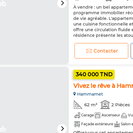
À vendre : un bel apparteme
Cuisine équipée
Réfrigér
programme immobilier récent
de vie agréable. L'apparte
une cuisine fonctionnelle 
offre une circulation fluide
résidence présente les atout
Contacter
340 000 TND
Vivez le rêve à Ha
Hammamet
62 m²
2 Pièces
Garage
Ascenseur
Vu
Façade extérieure
Salon 
Offrez-vous cet apparteme
Porte blindée
Cuisine éq