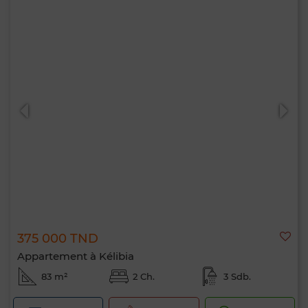
375 000 TND
Appartement à Kélibia
83 m²
2 Ch.
3 Sdb.