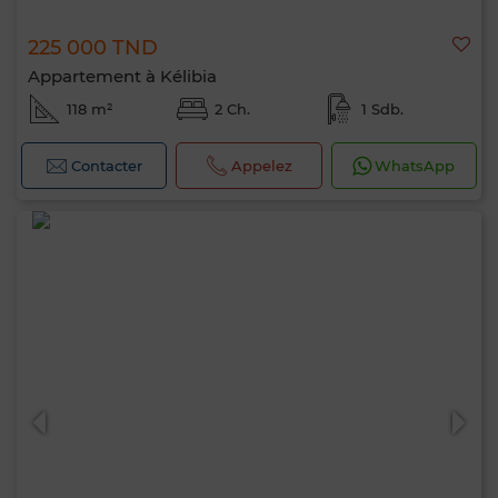
225 000 TND
Appartement à Kélibia
118 m²
2 Ch.
1 Sdb.
Contacter
Appelez
WhatsApp
Bonjour, je suis MIA. Quel critère souhaitez-
vous appliquer maintenant ?