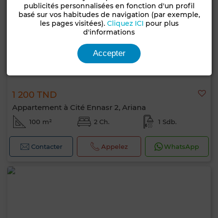
publicités personnalisées en fonction d'un profil
basé sur vos habitudes de navigation (par exemple,
les pages visitées).
Cliquez ICI
pour plus
d'informations
Accepter
1 200 TND
Appartement à Cité Ennasr 2, Ariana
100 m²
2 Ch.
1 Sdb.
Contacter
Appelez
WhatsApp