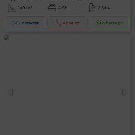
140 m²
4 Ch.
2 Sdb.
Contacter
Appelez
WhatsApp