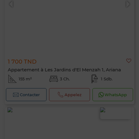
1 700 TND
0 / 500
Appartement à Les Jardins d'El Menzah 1, Ariana
155 m²
3 Ch.
1 Sdb.
Contacter
Appelez
WhatsApp