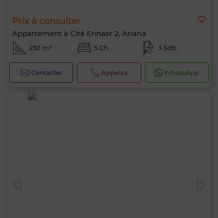
Prix à consulter
Appartement à Cité Ennasr 2, Ariana
230 m²
5 Ch.
3 Sdb.
Contacter
Appelez
WhatsApp
Bonjour, je suis MIA. Quel critère souhaitez-
vous appliquer maintenant ?