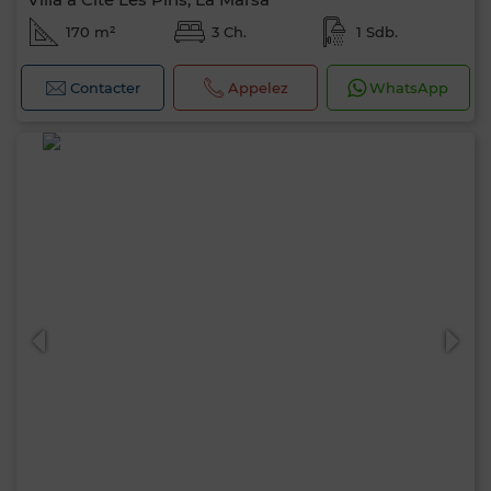
170 m²
3 Ch.
1 Sdb.
Contacter
Appelez
WhatsApp