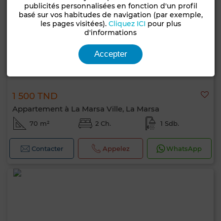
publicités personnalisées en fonction d'un profil
basé sur vos habitudes de navigation (par exemple,
les pages visitées).
Cliquez ICI
pour plus
d'informations
Accepter
1 500 TND
Appartement à La Marsa Ville, La Marsa
70 m²
2 Ch.
1 Sdb.
Contacter
Appelez
WhatsApp