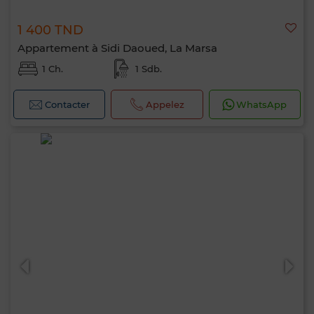
1 400 TND
Appartement à Sidi Daoued, La Marsa
1 Ch.
1 Sdb.
Contacter
Appelez
WhatsApp
Bonjour, je suis MIA. Quel critère souhaitez-
vous appliquer maintenant ?