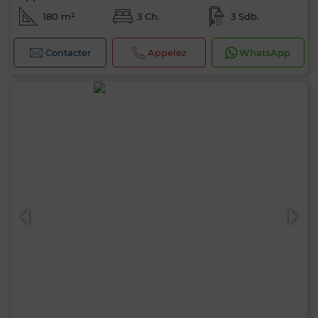
180 m²
3 Ch.
3 Sdb.
Contacter
Appelez
WhatsApp