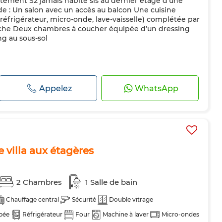
rtement S2 jamais habité sis au dernier étage d’une
de : Un salon avec un accès au balcon Une cuisine
 réfrigérateur, micro-onde, lave-vaisselle) complétée par
uche Deux chambres à coucher équipée d’un dressing
g au sous-sol
Appelez
WhatsApp
 villa aux étagères
2 Chambres
1 Salle de bain
Chauffage central
Sécurité
Double vitrage
pée
Réfrigérateur
Four
Machine à laver
Micro-ondes