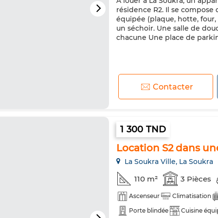
À louer à La Soukra, un appa
résidence R2. Il se compose 
équipée (plaque, hotte, four,
un séchoir. Une salle de do
chacune Une place de parkin
Contacter
1 300 TND
Location S2 dans une
La Soukra Ville, La Soukra
110 m²
3 Pièces
Ascenseur
Climatisation
Porte blindée
Cuisine équi