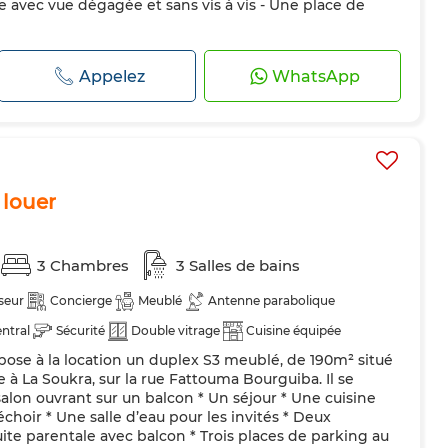
avec vue dégagée et sans vis à vis - Une place de
Appelez
WhatsApp
 louer
3 Chambres
3 Salles de bains
seur
Concierge
Meublé
Antenne parabolique
ntral
Sécurité
Double vitrage
Cuisine équipée
pose à la location un duplex S3 meublé, de 190m² situé
Machine à laver
Micro-ondes
 à La Soukra, sur la rue Fattouma Bourguiba. Il se
lon ouvrant sur un balcon * Un séjour * Une cuisine
hoir * Une salle d’eau pour les invités * Deux
te parentale avec balcon * Trois places de parking au