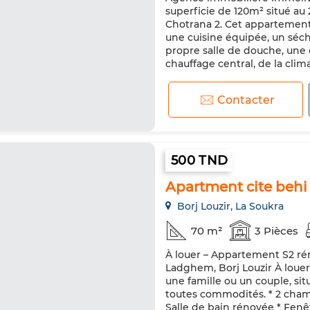
superficie de 120m² situé a
Chotrana 2. Cet appartement
une cuisine équipée, un séch
propre salle de douche, une 
chauffage central, de la climat
Contacter
500 TND
Apartment cite beh
Borj Louzir, La Soukra
70 m²
3 Pièces
À louer – Appartement S2 ré
Ladghem, Borj Louzir À loue
une famille ou un couple, si
toutes commodités. * 2 cham
Salle de bain rénovée * Fen