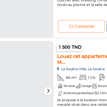
coucher avec dressing Climat
Accès au piscine et la salle d
Contacter
1 500 TND
Louez cet appartemen
M...
La Soukra Ville, La Soukra
60 m²
1 Ch.
Terrasse
Garage
Ascen
Antenne parabolique
Clim
Je propose à la location mon
Porte blindée
Cuisine équi
meublé situé dans une réside