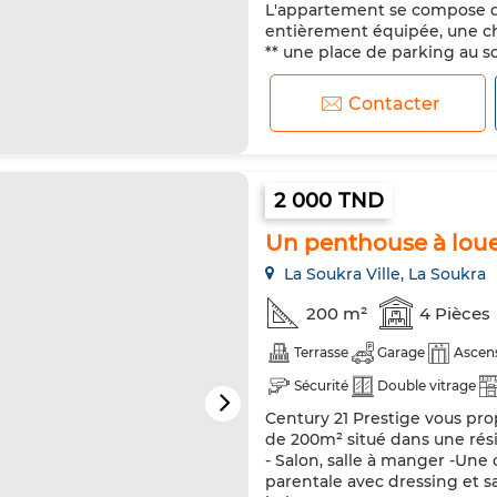
Micro-ondes
L'appartement se compose d'
entièrement équipée, une ch
** une place de parking au so
Contacter
2 000 TND
Un penthouse à lou
La Soukra Ville, La Soukra
200 m²
4 Pièces
Terrasse
Garage
Ascen
Sécurité
Double vitrage
Century 21 Prestige vous pro
de 200m² situé dans une rési
- Salon, salle à manger -Une 
parentale avec dressing et s