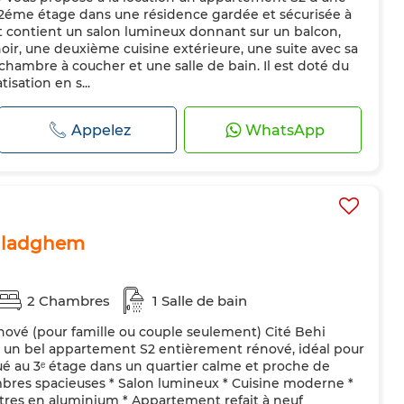
u 2éme étage dans une résidence gardée et sécurisée à
 contient un salon lumineux donnant sur un balcon,
oir, une deuxième cuisine extérieure, une suite avec sa
chambre à coucher et une salle de bain. Il est doté du
isation en s...
Appelez
WhatsApp
i ladghem
2 Chambres
1 Salle de bain
nové (pour famille ou couple seulement) Cité Behi
r un bel appartement S2 entièrement rénové, idéal pour
tué au 3ᵉ étage dans un quartier calme et proche de
bres spacieuses * Salon lumineux * Cuisine moderne *
êtres en aluminium * Appartement refait à neuf