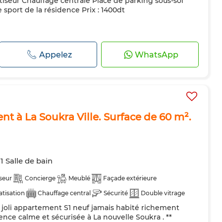
iseur Chauffage centrale Place de parking sous-sol
e sport de la résidence Prix : 1400dt
Appelez
WhatsApp
t à La Soukra Ville. Surface de 60 m².
1 Salle de bain
seur
Concierge
Meublé
Façade extérieure
atisation
Chauffage central
Sécurité
Double vitrage
 joli appartement S1 neuf jamais habité richement
pée
Réfrigérateur
Four
TV
Machine à laver
nce calme et sécurisée à La nouvelle Soukra . **