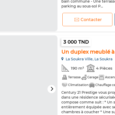
bain commune - Une terrasse 
parking au sous-sol P...
Contacter
3 000 TND
Un duplex meublé à
La Soukra Ville, La Soukra
190 m²
4 Pièces
Terrasse
Garage
Ascen
Climatisation
Chauffage ce
Century 21 Prestige vous pro
Réfrigérateur
Four
TV
dans une résidence sécurisée
compose comme suit : * Un sa
entièrement équipée avec séc
chambres à coucher * Une sui