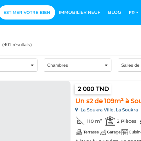
IMMOBILIER NEUF
BLOG
ESTIMER VOTRE BIEN
FR
(
401 résultats
)
2 000 TND
Un s2 de 109m² à So
La Soukra Ville, La Soukra
110 m²
2 Pièces
Terrasse
Garage
Cuisin