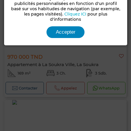
publicités personnalisées en fonction d'un profil
basé sur vos habitudes de navigation (par exemple,
les pages visitées).
Cliquez ICI
pour plus
d'informations
Accepter
970 000 TND
Appartement à La Soukra Ville, La Soukra
169 m²
3 Ch.
3 Sdb.
Contacter
Appelez
WhatsApp