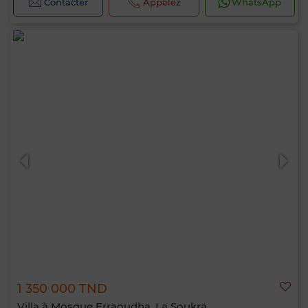
Contacter
Appelez
WhatsApp
1 350 000 TND
Villa à Mosque Erraoudha, La Soukra