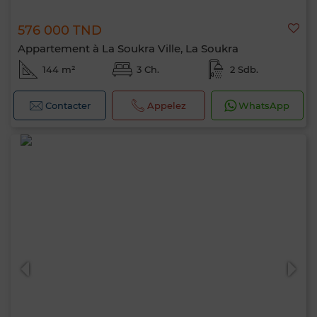
576 000 TND
Appartement à La Soukra Ville, La Soukra
144 m²
3 Ch.
2 Sdb.
Contacter
Appelez
WhatsApp
Bonjour, je suis MIA. Quel critère souhaitez-
vous appliquer maintenant ?