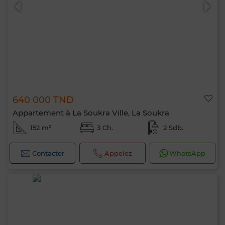
640 000 TND
0 / 500
Appartement à La Soukra Ville, La Soukra
152 m²
3 Ch.
2 Sdb.
Contacter
Appelez
WhatsApp