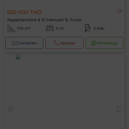
650 000 TND
Appartement à El Menzah 9, Tunis
170 m²
3 Ch.
2 Sdb.
Contacter
Appelez
WhatsApp
Bonjour, je suis MIA. Quel critère souhaitez-
vous appliquer maintenant ?