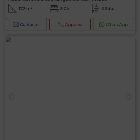
172 m²
3 Ch.
3 Sdb.
Contacter
Appelez
WhatsApp