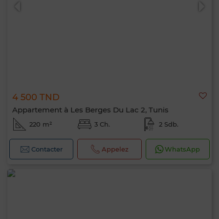
4 500 TND
0 / 500
Appartement à Les Berges Du Lac 2, Tunis
220 m²
3 Ch.
2 Sdb.
Contacter
Appelez
WhatsApp