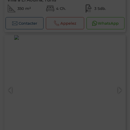
350 m²
4 Ch.
3 Sdb.
Contacter
Appelez
WhatsApp