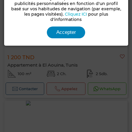
publicités personnalisées en fonction d'un profil
basé sur vos habitudes de navigation (par exemple,
les pages visitées).
Cliquez ICI
pour plus
d'informations
Accepter
1 200 TND
Appartement à El Aouina, Tunis
100 m²
2 Ch.
2 Sdb.
Contacter
Appelez
WhatsApp