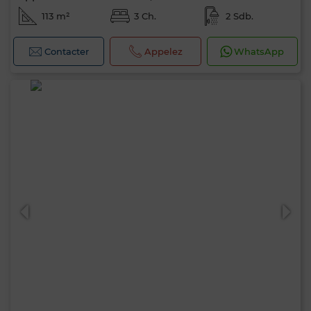
113 m²
3 Ch.
2 Sdb.
Contacter
Appelez
WhatsApp