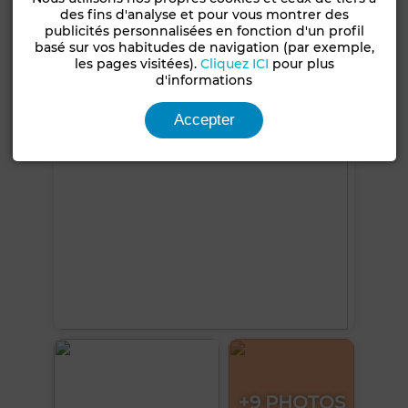
des fins d'analyse et pour vous montrer des
Four
Machine à laver
publicités personnalisées en fonction d'un profil
basé sur vos habitudes de navigation (par exemple,
les pages visitées).
Cliquez ICI
pour plus
Voir plus de photos
d'informations
Accepter
+9 PHOTOS