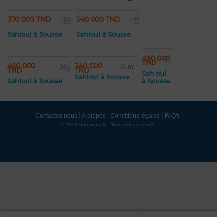
370 000 TND
540 000 TND
108
146
m²
m²
Sahloul à Sousse
Sahloul à Sousse
490 000
151
TND
m²
490 000
340 000
148
92 m²
TND
TND
m²
Sahloul
Sahloul à Sousse
Sahloul à Sousse
à Sousse
Contactez-nous
À propos
Conditions légales
FAQ's
© 2026 Mubawab SL. Tous droits réservés.