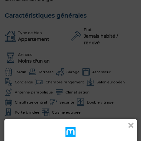
Caractéristiques générales
Etat
Type de bien
Jamais habité /
Appartement
rénové
Années
Moins d'un an
Jardin
Terrasse
Garage
Ascenseur
Concierge
Chambre rangement
Salon européen
Antenne parabolique
Climatisation
Chauffage central
Sécurité
Double vitrage
Porte blindée
Cuisine équipée
Voir plus de photos