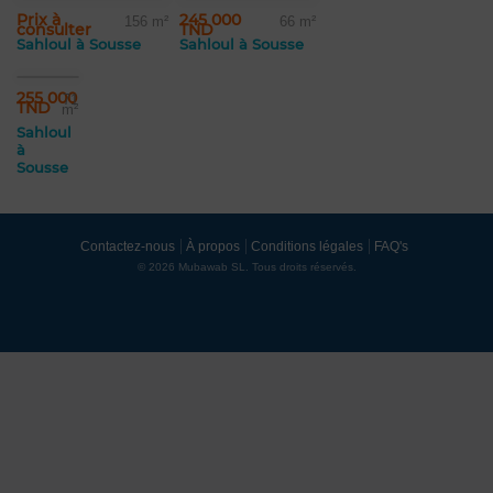
Prix à
245 000
156 m²
66 m²
consulter
TND
Sahloul à Sousse
Sahloul à Sousse
255 000
71
TND
m²
Sahloul
à
Sousse
Contactez-nous
À propos
Conditions légales
FAQ's
© 2026 Mubawab SL. Tous droits réservés.