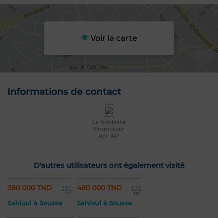
Voir la carte
Informations de contact
La Noblesse
Promoteur
Réf: A01
D'autres utilisateurs ont également visité
380 000 TND
480 000 TND
107
133
m²
m²
Sahloul à Sousse
Sahloul à Sousse