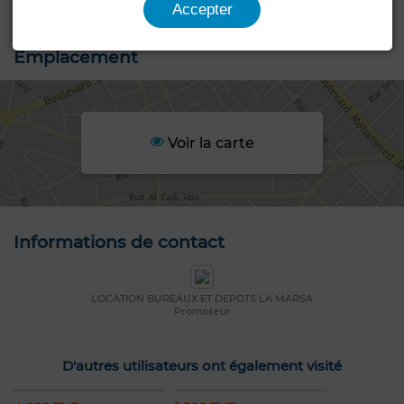
Accepter
Emplacement
Voir la carte
Informations de contact
LOCATION BUREAUX ET DEPOTS LA MARSA
Promoteur
D'autres utilisateurs ont également visité