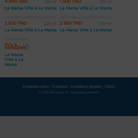
4 000 TND
1 500 TND
150 m²
120 m²
La Marsa Ville à La Marsa
La Marsa Ville à La Marsa
2 500 TND
2 500 TND
120 m²
130 m²
La Marsa Ville à La Marsa
La Marsa Ville à La Marsa
Prix à
120
consulter
m²
La Marsa
Ville à La
Marsa
Contactez-nous
À propos
Conditions légales
FAQ's
© 2026 Mubawab SL. Tous droits réservés.