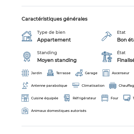
Caractéristiques générales
Type de bien
Etat
Appartement
Bon éta
Standing
État
Moyen standing
Finalis
Jardin
Terrasse
Garage
Ascenseur
Antenne parabolique
Climatisation
Chauffag
Cuisine équipée
Réfrigérateur
Four
Animaux domestiques autorisés