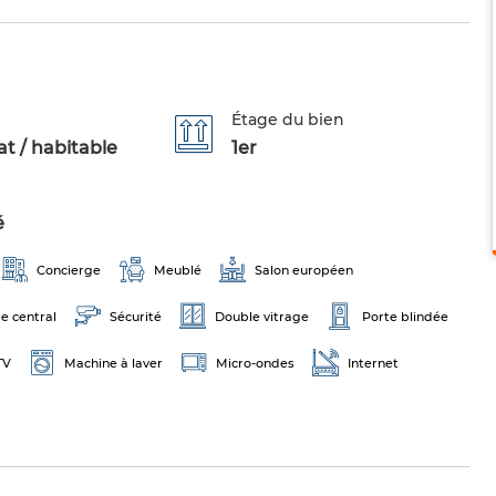
Étage du bien
t / habitable
1er
é
Concierge
Meublé
Salon européen
e central
Sécurité
Double vitrage
Porte blindée
TV
Machine à laver
Micro-ondes
Internet