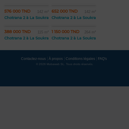
576 000 TND
652 000 TND
142 m²
142 m²
Chotrana 2 à La Soukra
Chotrana 2 à La Soukra
388 000 TND
1 150 000 TND
115 m²
264 m²
Chotrana 2 à La Soukra
Chotrana 2 à La Soukra
Contactez-nous
À propos
Conditions légales
FAQ's
© 2026 Mubawab SL. Tous droits réservés.