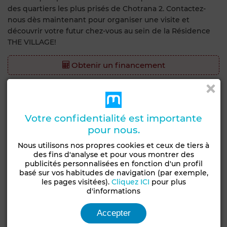
des quartiers les plus prisés de Chotrana 2. Contactez-
nous dès maintenant pour organiser une visite et
découvrir votre futur chez-vous au sein de la Résidence
THE VILLAGE!
Obtenir un financement
Caractéristiques générales
Etat
Votre confidentialité est importante
Type de bien
Jamais habité /
pour nous.
Appartement
rénové
Nous utilisons nos propres cookies et ceux de tiers à
des fins d'analyse et pour vous montrer des
Jardin
Garage
Ascenseur
Concierge
publicités personnalisées en fonction d'un profil
Façade extérieure
Climatisation
Chauffage central
basé sur vos habitudes de navigation (par exemple,
les pages visitées).
Cliquez ICI
pour plus
Sécurité
Double vitrage
Porte blindée
d'informations
Cuisine équipée
Four
Accepter