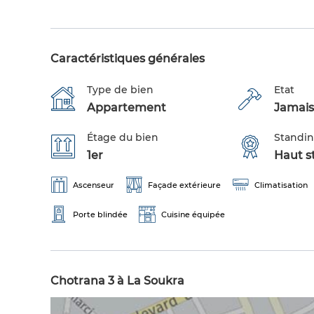
Caractéristiques générales
Type de bien
Etat
Appartement
Jamais
Étage du bien
Standi
1er
Haut s
Ascenseur
Façade extérieure
Climatisation
Porte blindée
Cuisine équipée
Chotrana 3 à La Soukra