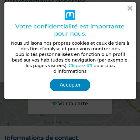
Caractéristiques générales
Etat
Type de bien
Jamais habité /
Local commercial
Votre confidentialité est importante
rénové
pour nous.
Années
Nous utilisons nos propres cookies et ceux de tiers à
Moins d'un an
des fins d'analyse et pour vous montrer des
publicités personnalisées en fonction d'un profil
Chambre rangement
Sécurité
basé sur vos habitudes de navigation (par exemple,
les pages visitées).
Cliquez ICI
pour plus
d'informations
Emplacement
Accepter
Voir la carte
Informations de contact