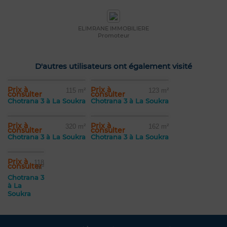
ELIMRANE IMMOBILIERE
Promoteur
D'autres utilisateurs ont également visité
Prix à
Prix à
115 m²
123 m²
consulter
consulter
Chotrana 3 à La Soukra
Chotrana 3 à La Soukra
Prix à
Prix à
320 m²
162 m²
consulter
consulter
Chotrana 3 à La Soukra
Chotrana 3 à La Soukra
Prix à
118
consulter
m²
Chotrana 3
à La
Soukra