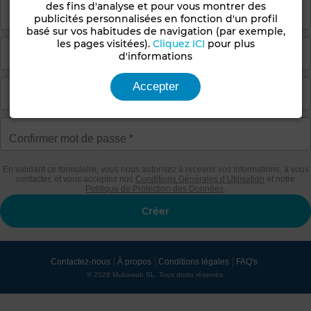
des fins d'analyse et pour vous montrer des
publicités personnalisées en fonction d'un profil
basé sur vos habitudes de navigation (par exemple,
les pages visitées).
Cliquez ICI
pour plus
d'informations
Accepter
En validant ce formulaire, vous nous autorisez à recevoir vos informations, à vous
contacter, et vous acceptez nos
Conditions Générales d’Utilisation
et notre
Politique de Protection des Données
.
Contactez-nous
À propos
Conditions légales
FAQ's
© 2026 Mubawab SL. Tous droits réservés.