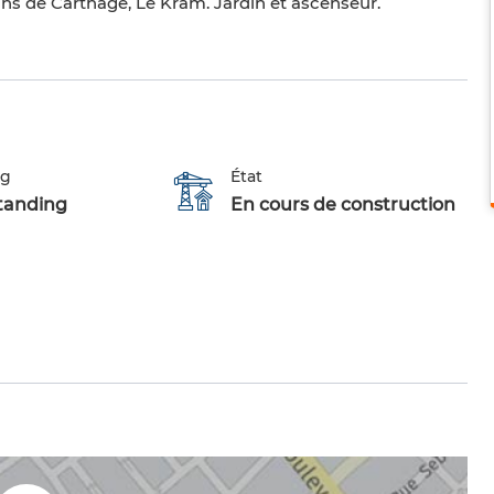
dins de Carthage, Le Kram. Jardin et ascenseur.
ng
État
tanding
En cours de construction