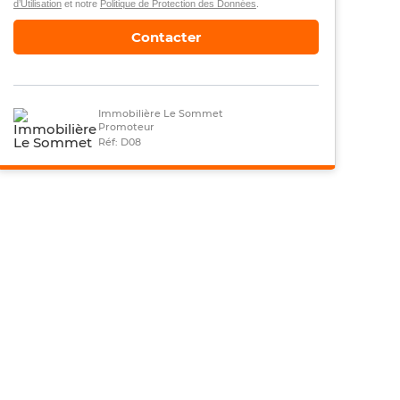
d’Utilisation
et notre
Politique de Protection des Données
.
Contacter
Immobilière Le Sommet
Promoteur
Réf: D08