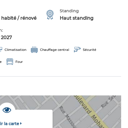
Standing
 habité / rénové
Haut standing
n:
r 2027
Climatisation
Chauffage central
Sécurité
e
Four
ir la carte