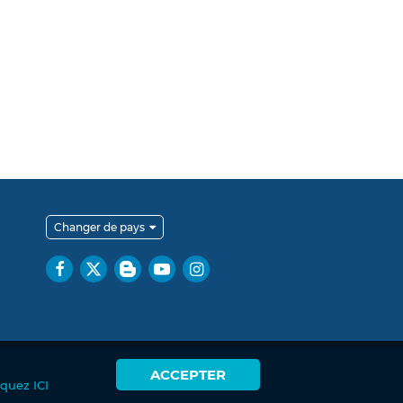
Changer de pays
ACCEPTER
iquez ICI