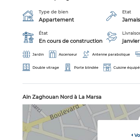
Type de bien
Etat
Appartement
Jamais
État
Livraiso
En cours de construction
janvie
Jardin
Ascenseur
Antenne parabolique
Double vitrage
Porte blindée
Cuisine équipé
Ain Zaghouan Nord à La Marsa
Vo