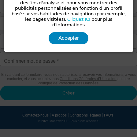
des fins d'analyse et pour vous montrer des
publicités personnalisées en fonction d'un profil
basé sur vos habitudes de navigation (par exemple,
les pages visitées).
Cliquez ICI
pour plus
d'informations
Accepter
En validant ce formulaire, vous nous autorisez à recevoir vos informations, à vous
contacter, et vous acceptez nos
Conditions Générales d’Utilisation
et notre
Politique de Protection des Données
.
Contactez-nous
À propos
Conditions légales
FAQ's
© 2026 Mubawab SL. Tous droits réservés.