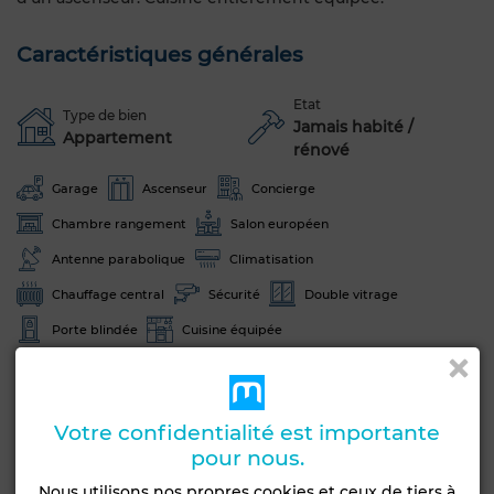
Caractéristiques générales
Etat
Type de bien
Jamais habité /
Appartement
rénové
Garage
Ascenseur
Concierge
Chambre rangement
Salon européen
Antenne parabolique
Climatisation
Chauffage central
Sécurité
Double vitrage
Porte blindée
Cuisine équipée
Voir plus de photos
Votre confidentialité est importante
pour nous.
Nous utilisons nos propres cookies et ceux de tiers à