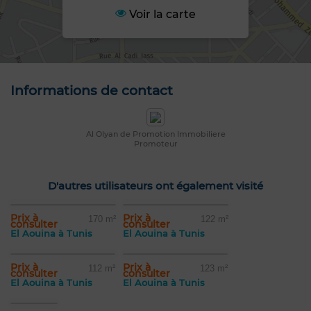
Voir la carte
Informations de contact
Al Olyan de Promotion Immobiliere
Promoteur
D'autres utilisateurs ont également visité
Prix à
Prix à
170 m²
122 m²
consulter
consulter
El Aouina à Tunis
El Aouina à Tunis
Prix à
Prix à
112 m²
123 m²
consulter
consulter
El Aouina à Tunis
El Aouina à Tunis