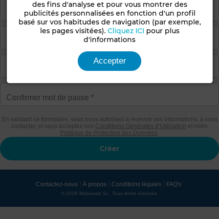
des fins d'analyse et pour vous montrer des
publicités personnalisées en fonction d'un profil
basé sur vos habitudes de navigation (par exemple,
les pages visitées).
Cliquez ICI
pour plus
d'informations
Accepter
En validant ce formulaire, vous nous autorisez à recevoir vos informations, à vous
contacter, et vous acceptez nos
Conditions Générales d’Utilisation
et notre
Politique de Protection des Données
.
Contactez-nous
À propos
Conditions légales
FAQ's
© 2026 Mubawab SL. Tous droits réservés.