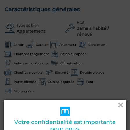
Caractéristiques générales
Etat
Type de bien
Jamais habité /
Appartement
rénové
Jardin
Garage
Ascenseur
Concierge
Chambre rangement
Salon européen
Antenne parabolique
Climatisation
Chauffage central
Sécurité
Double vitrage
Porte blindée
Cuisine équipée
Four
Micro-ondes
Voir plus de photos
Votre confidentialité est importante
pour nous.