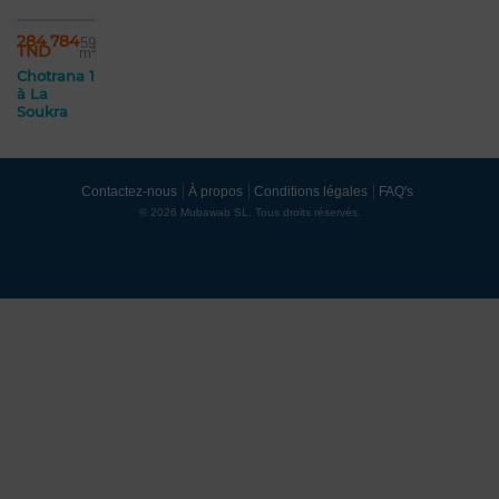
284 784
59
TND
m²
Chotrana 1
à La
Soukra
Contactez-nous
À propos
Conditions légales
FAQ's
© 2026 Mubawab SL. Tous droits réservés.