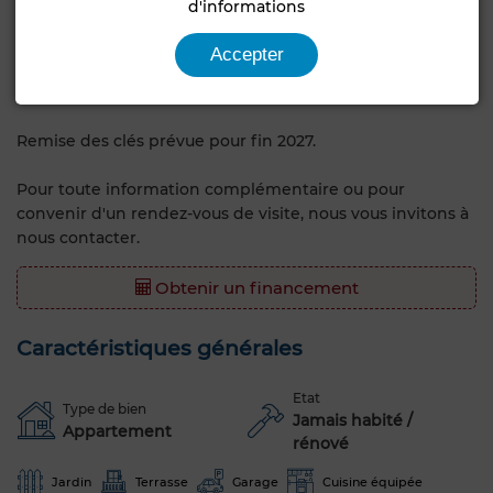
d'informations
Localisation à Chotrana 1, environnement calme à
proximité des commodités.
Accepter
Parking au sous-sol disponible (en option à 25 000 DT).
Remise des clés prévue pour fin 2027.
Pour toute information complémentaire ou pour
convenir d'un rendez-vous de visite, nous vous invitons à
nous contacter.
Obtenir un financement
Caractéristiques générales
Etat
Type de bien
Jamais habité /
Appartement
rénové
Jardin
Terrasse
Garage
Cuisine équipée