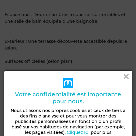
Espace nuit : Deux chambres à coucher confortables et
une salle de bain équipée d'une baignoire.
Extérieur : Une terrasse découverte accessible depuis le
salon.
Surfaces officielles (selon plan) :
Surface Hors Oeuvre : 85,74 m2.
Surface Totale : 101,27 m2.
Votre confidentialité est importante
pour nous.
Surface terrasse & jardin : 10,12 m2.
Nous utilisons nos propres cookies et ceux de tiers à
Caractéristiques de la résidence :
des fins d'analyse et pour vous montrer des
publicités personnalisées en fonction d'un profil
basé sur vos habitudes de navigation (par exemple,
Immeuble moderne et sécurisé.
les pages visitées).
Cliquez ICI
pour plus