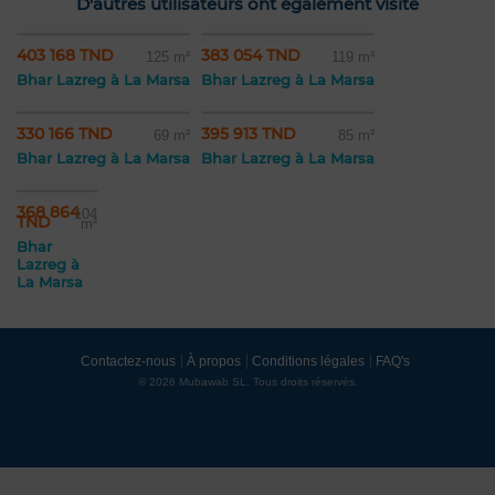
D'autres utilisateurs ont également visité
403 168 TND
383 054 TND
125 m²
119 m²
Bhar Lazreg à La Marsa
Bhar Lazreg à La Marsa
330 166 TND
395 913 TND
69 m²
85 m²
Bhar Lazreg à La Marsa
Bhar Lazreg à La Marsa
368 864
104
TND
m²
Bhar
Lazreg à
La Marsa
Contactez-nous
À propos
Conditions légales
FAQ's
© 2026 Mubawab SL. Tous droits réservés.