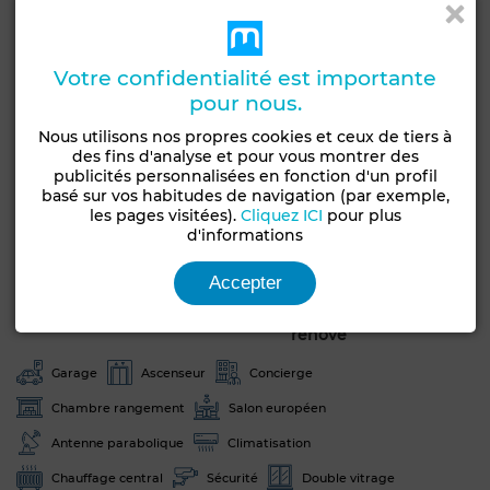
N’hésitez pas à remplir le formulaire ou à nous appeler
directement sur les numéros qui s’affichent afin que les
Votre confidentialité est importante
équipes commerciales répondent à toutes vos questions
pour nous.
concernant Opéra Garden 2ème tranche, votre nouvelle
résidence haut standing.
Nous utilisons nos propres cookies et ceux de tiers à
des fins d'analyse et pour vous montrer des
publicités personnalisées en fonction d'un profil
Obtenir un financement
basé sur vos habitudes de navigation (par exemple,
les pages visitées).
Cliquez ICI
pour plus
d'informations
Caractéristiques générales
Accepter
Etat
Type de bien
Jamais habité /
Appartement
rénové
Garage
Ascenseur
Concierge
Chambre rangement
Salon européen
Antenne parabolique
Climatisation
Chauffage central
Sécurité
Double vitrage