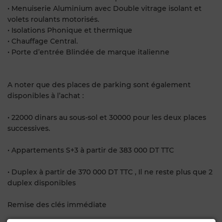
• Menuiserie Aluminium avec Double vitrage isolant et
volets roulants motorisés.
• Isolations Phonique et thermique
• Chauffage Central.
• Porte d’entrée Blindée de marque italienne
A noter que des places de parking sont également
disponibles à l’achat :
• 22000 dinars au sous-sol et 30000 pour les deux places
successives.
• Appartements S+3 à partir de 383 000 DT TTC
• Duplex à partir de 370 000 DT TTC , Il ne reste plus que 2
duplex disponibles
Remise des clés immédiate