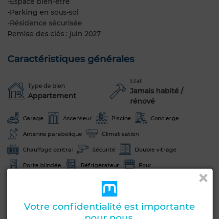
-Espace bien-être
-Parking en sous-sol
-Résidence sécurisée
Remise des clés : juin 2027
Caractéristiques générales
Etat
Type de bien
Jamais habité /
Appartement
rénové
Garage
Ascenseur
Piscine
Concierge
Antenne parabolique
Climatisation
Chauffage central
Sécurité
Double vitrage
Porte blindée
Réfrigérateur
Four
Machine à laver
Micro-ondes
Voir plus de photos
Votre confidentialité est importante
pour nous.