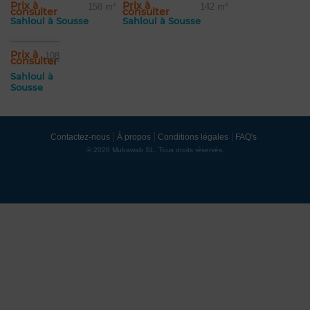
Prix à
Prix à
158 m²
142 m²
consulter
consulter
Sahloul à Sousse
Sahloul à Sousse
Prix à
108
consulter
m²
Sahloul à
Sousse
Contactez-nous
À propos
Conditions légales
FAQ's
© 2026 Mubawab SL. Tous droits réservés.