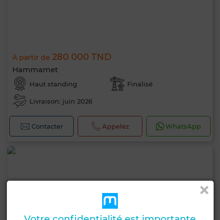
280 000 TND
À partir de
Hammamet
Haut standing
Finalisé
Livraison: juin 2026
Contacter
Appelez
WhatsApp
Votre confidentialité est importante