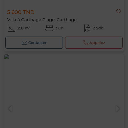
5 600 TND
Villa à Carthage Plage, Carthage
250 m²
3 Ch.
2 Sdb.
Contacter
Appelez
Bonjour, je suis MIA. Quel critère souhaitez-
vous appliquer maintenant ?