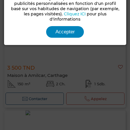
publicités personnalisées en fonction d'un profil
basé sur vos habitudes de navigation (par exemple,
les pages visitées).
Cliquez ICI
pour plus
d'informations
Accepter
3 500 TND
Maison à Amilcar, Carthage
150 m²
2 Ch.
1 Sdb.
Contacter
Appelez