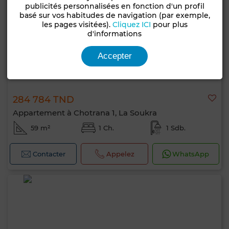
publicités personnalisées en fonction d'un profil
basé sur vos habitudes de navigation (par exemple,
les pages visitées).
Cliquez ICI
pour plus
d'informations
Accepter
284 784 TND
Appartement à Chotrana 1, La Soukra
59 m²
1 Ch.
1 Sdb.
Contacter
Appelez
WhatsApp