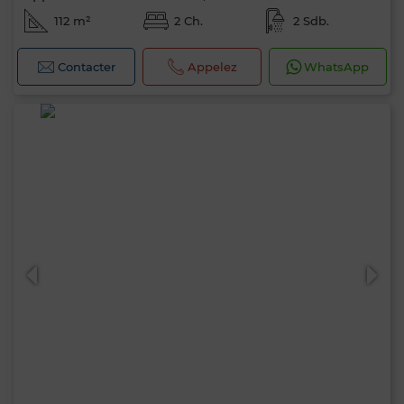
112 m²
2 Ch.
2 Sdb.
Contacter
Appelez
WhatsApp