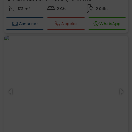
123 m²
2 Ch.
2 Sdb.
Contacter
Appelez
WhatsApp