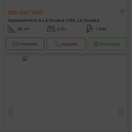
390 000 TND
Appartement à La Soukra Ville, La Soukra
96 m²
2 Ch.
1 Sdb.
Contacter
Appelez
WhatsApp
Bonjour, je suis MIA. Quel critère souhaitez-
vous appliquer maintenant ?