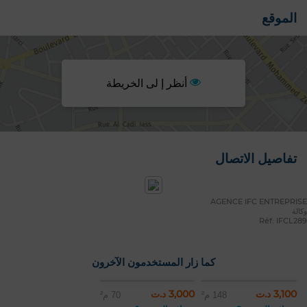
الموقع
أنظر إ لى الخريطة
تفاصيل الاتصال
AGENCE IFC ENTREPRISE
وكالة
Réf: IFCL289
كما زار المستخدمون الآخرون
3,100 د.ت
3,000 د.ت
148 م²
70 م²