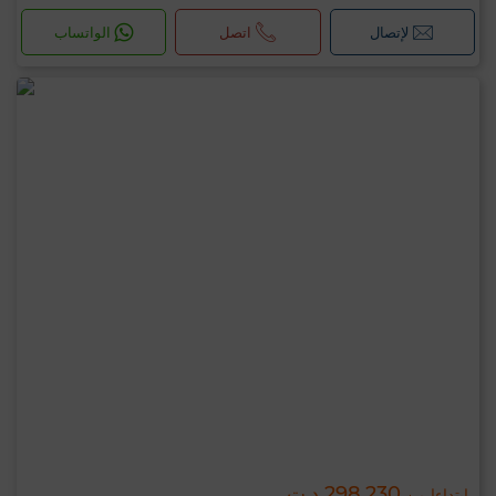
لإتصال
اتصل
الواتساب
298,230 د.ت
ابتداءا من