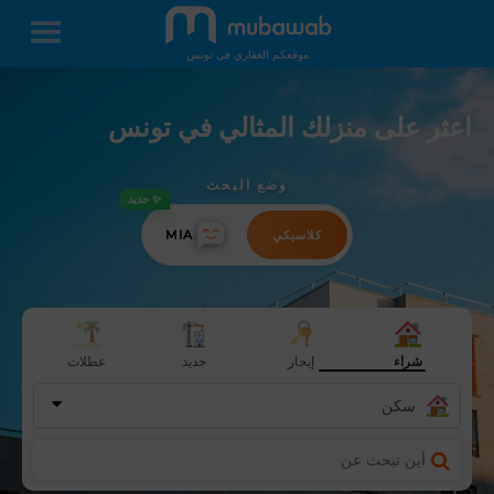
موقعكم العقاري في تونس
اعثر على منزلك المثالي في تونس
وضع البحث
✨ جديد
كلاسيكي
MIA
شراء
إيجار
جديد
عطلات
سكن