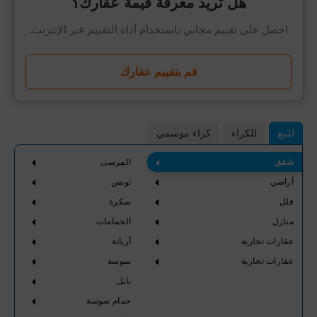
هل تريد معرفة قيمة عقارك؟
احصل على تقييم مجاني باستخدام أداة التقييم عبر الإنترنت.
قم بتقييم عقارك
للبيع
للكراء
كراء موسمي
شقق
المرسى
آراضي
تونس
فلل
سكرة
منازل
الحمامات
عقارات تجارية
أريانة
عقارات تجارية
سوسة
نابل
حمام سوسة