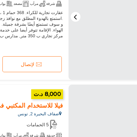
شرفة
مرآب
مصعد
بواب
.استمتع بالهدوء المطلق مع نوافذ ز
و سوف تستمتع أيضًا بشرفة جميلة. ع
مركز تجاري ب 350 متر, مدارس ب 1.7 الكيلومترات, محلات تجاري...
لإتصال
8,000 د.ت
فيلا للاستخدام المكتبي في
ضفاف البحيرة 2, تونس
5 الحمامات
حديقة
شرفة
مرآب
بواب