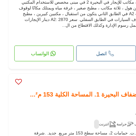
تقدم وكالة العقارات لي كاري 9 ثلاثة مكاتب للإيجار في البحيرة 2 في مبنى مخصص للاستخدام المكتبي
ون من هول ، ثلاثة مكاتب ، مطبخ صغير ، غرفة مياه ويمتلك مكانًا لوقوف
السيارات في الطابق السفلي. مكتب A2 في الطابق الثاني يتكون من استقبال ، مكتبين كبيرين ، مطبخ
صغير ، غرفة مياه ويمتلك مكانًا لوقوف السيارات في الطابق السفلي. سعر A2: 2870 دينار الإيجارات
 رسوم الإدارة وكذلك الاقتطاع من ال...
اتصل
الواتساب
مساحة الكلية 153 م²...
حراسة
انترنت
عقارت تجارية للكراء. الثمن 3,440 د.ت. حمامات 2، مساحة سطح 153 متر مربع. جديد. .شرفة