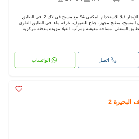
شركة Hexa Real Estate تقدم لكم للإيجار فيلا للاستخدام المكتبي S4 مع مسبح في لاك 2. في الطابق
المسبح، مطبخ مجهز، جناح للضيوف، غرفة ماء. في الطابق العلوي:
طابق السفلي: مساحة معيشة ومرآب. الفيلا مزودة بتدفئة مركزية
اتصل
الواتساب