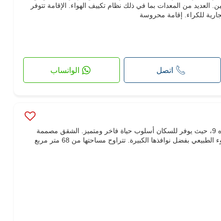
. العديد من المعدات بما في ذلك نظام تكييف الهواء. الإقامة تتوفر
ارية للكراء. إقامة محروسة
اتصل
الواتساب
"لا ريجنس" هو أفخم سكن في المنزه 9، حيث يوفر للسكان أسلوب حياة فاخر ومتميز. الشقق مصممة
بشكل جيد وتستفيد بالكامل من الضوء الطبيعي بفضل نوافذها الكبيرة. تتراوح مساحتها من 68 متر مربع