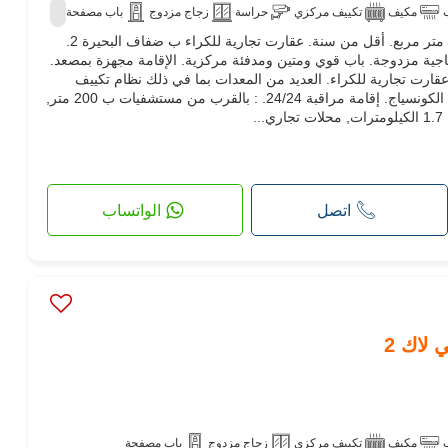
مكيف
تكييف مركزي
حراسة
زجاج مزدوج
باب مصفحة
عقارت تجارية للكراء. 368 حمام 1 ، متر مربع. أقل من سنة. عقارت تجارية للكراء ب ضفاف البحيرة 2.
جاجية مزدوجة. باب قوي ومتين ومدفئة مركزية. الإقامة مجهزة بمصعد.
قارت تجارية للكراء. العديد من المعدات بما في ذلك نظام تكييف
الهواء. الإقامة تتوفر أيضا على خدمة الكونسياج. إقامة مراقبة 24/24. : بالقرب من مستشفيات ب 200 متر,
اتصل
الواتساب
 لاك 2
مكيف
تكييف مركزي
زجاج مزدوج
باب مصفحة