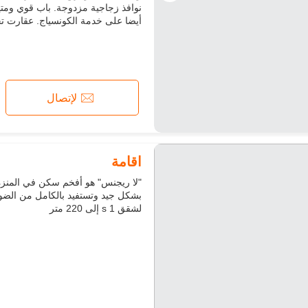
نوافذ زجاجية مزدوجة. باب قوي ومتين
أيضا على خدمة الكونسياج. عقارت تج
لإتصال
اقامة
لشقق s 1 إلى 220 متر