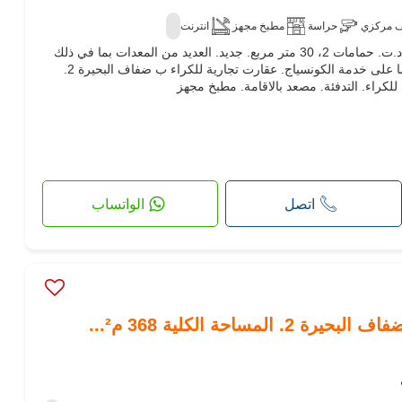
ف مركزي
حراسة
مطبخ مجهز
انترنت
عقارت تجارية للكراء. السعر 4,779 د.ت. حمامات 2، 30 متر مربع. جديد. العديد من المعدات بما في ذلك
نظام تكييف الهواء. الإقامة تتوفر أيضا على خدمة الكونسياج. عقارت تجارية للكراء ب ضفاف البحيرة 2.
للكراء. التدفئة. مصعد بالاقامة. مطبخ مجهز
اتصل
الواتساب
مساحة الكلية 368 م²...