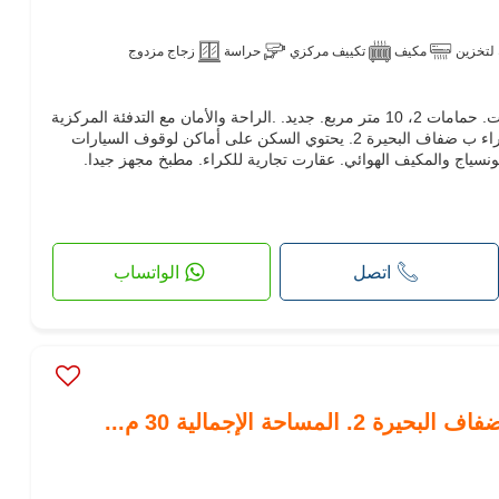
لتخزين
مكيف
تكييف مركزي
حراسة
زجاج مزدوج
عقارت تجارية للكراء. السعر 680 د.ت. حمامات 2، 10 متر مربع. جديد. .الراحة والأمان مع التدفئة المركزية
والزجاج المزدوج. عقارت تجارية للكراء ب ضفاف البحيرة 2. يحتوي السكن على أماكن لوقوف السيارات
نسياج والمكيف الهوائي. عقارت تجارية للكراء. مطبخ مجهز جيدا.
اتصل
الواتساب
مساحة الإجمالية 30 م...