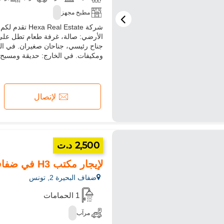
مطبخ مجهز
الأرضي: صالة، غرفة طعام تطل على 
جناح رئيسي، جناحان صغيران. في ال
ومكيفات. في الخارج: حديقة ومسبح
لإتصال
2,500 د.ت
لإيجار مكتب H3 في ضفاف البحيرة 2
ضفاف البحيرة 2, تونس
1 الحمامات
مرآب