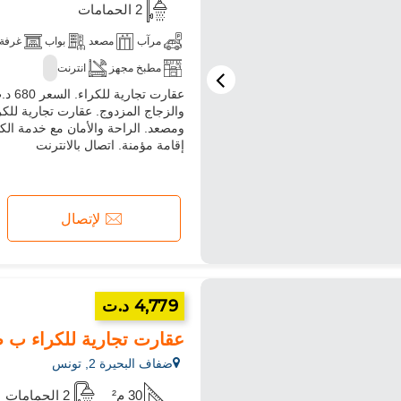
2 الحمامات
مرآب
مصعد
بواب
غرفة 
مطبخ مجهز
انترنت
ومصعد. الراحة والأمان مع خدمة الكو
إقامة مؤمنة. اتصال بالانترنت
لإتصال
4,779 د.ت
عقارت تجارية للكراء ب ضفاف البحيرة 2. ال
ضفاف البحيرة 2, تونس
30 م²
2 الحمامات