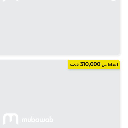
310,000 د.ت
ابتداءا من