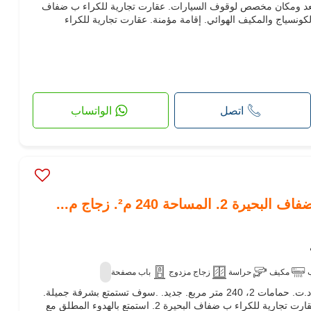
مصعد ومكان مخصص لوقوف السيارات. عقارت تجارية للكراء ب ضفاف
اتصل
الواتساب
مساحة 240 م². زجاج م...
مكيف
حراسة
زجاج مزدوج
باب مصفحة
عقارت تجارية للكراء. السعر 6,500 د.ت. حمامات 2، 240 متر مربع. جديد. .سوف تستمتع بشرفة جميلة.
وهناك مصعد وكراج تحت تصرفك. عقارت تجارية للكراء ب ضفاف البحيرة 2. استمتع بالهدوء المطلق مع