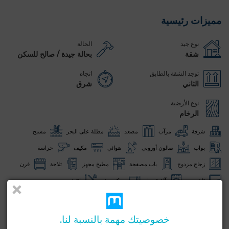
مميزات رئيسية
نوع جيد
الحالة
شقة
بحالة جيدة / صالح للسكن
توجد الشقة بالطابق
اتجاه
الثاني
شرق
نوع الأرضية
الرخام
شرفة
مرآب
مصعد
مطلة على البحر
مسبح
بواب
صالون أوروبي
هوائي
مكيف
حراسة
زجاج مزدوج
باب مصفحة
مطبخ مجهز
ثلاجة
فرن
تلفزيون
آلة غسيل
ميكروويف
انترنت
شاهد المزيد من الصور
خصوصيتك مهمة بالنسبة لنا.