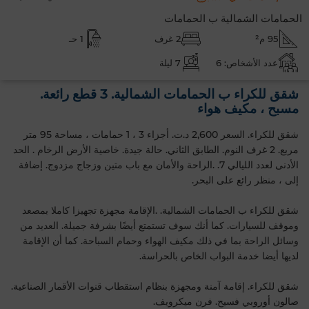
الحمامات الشمالية ب الحمامات
95 م²
2 غرف
1 حـ
عدد الأشخاص: 6
7 ليلة
شقق للكراء ب الحمامات الشمالية. 3 قطع رائعة.
مسبح ، مكيف هواء
شقق للكراء. السعر 2,600 د.ت. أجزاء 3 ، 1 حمامات ، مساحة 95 متر
مربع. 2 غرف النوم. الطابق الثاني‎. حالة جيدة. خاصية الأرض الرخام . الحد
الأدنى لعدد الليالي 7. .الراحة والأمان مع باب متين وزجاج مزدوج. إضافة
إلى ، منظر رائع على البحر.
شقق للكراء ب الحمامات الشمالية. .الإقامة مجهزة تجهيزا كاملا بمصعد
وموقف للسيارات. كما أنك سوف تستمتع أيضًا بشرفة جميلة. العديد من
وسائل الراحة بما في ذلك مكيف الهواء وحمام السباحة. كما أن الإقامة
لديها أيضا خدمة البواب الخاص بالحراسة.
شقق للكراء. إقامة آمنة ومجهزة بنظام استقطاب قنوات الأقمار الصناعية.
صالون أوروبي فسيح. فرن ميكرويف.