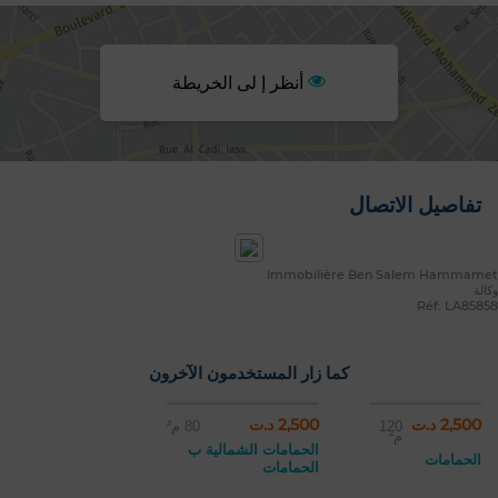
أنظر إ لى الخريطة
تفاصيل الاتصال
Immobilière Ben Salem Hammamet
وكالة
Réf: LA85858
كما زار المستخدمون الآخرون
2,500 د.ت
2,500 د.ت
120
80 م²
م²
الحمامات الشمالية ب
الحمامات
الحمامات