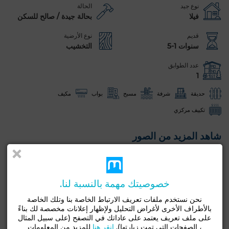
نوع جيد
الحالة
فيلا
بحالة جيدة / صالح للسكن
قديم
نوع الأرضية
سنوات 1-5
التخشيب
عدد الطوابق
1
حديقة
شرفة
مسبح
بواب
مكيف
تكييف مركزي
شاهد المزيد من الصور
خصوصيتك مهمة بالنسبة لنا.
نحن نستخدم ملفات تعريف الارتباط الخاصة بنا وتلك الخاصة
بالأطراف الأخرى لأغراض التحليل ولإظهار إعلانات مخصصة لك بناءً
على ملف تعريف يعتمد على عاداتك في التصفح (على سبيل المثال
، الصفحات التي تمت زيارتها).
انقر هنا
للمزيد من المعلومات