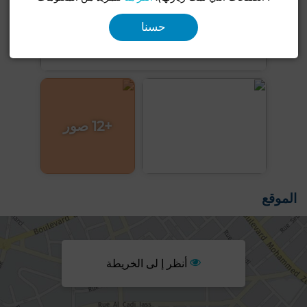
حسنا
+12 صور
الموقع
أنظر إ لى الخريطة