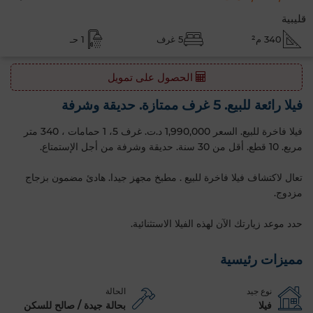
قليبية
340 م²
5 غرف
1 حـ
الحصول على تمويل
فيلا رائعة للبيع. 5 غرف ممتازة. حديقة وشرفة
فيلا فاخرة للبيع. السعر 1,990,000 د.ت. غرف 5، 1 حمامات ، 340 متر
مربع. 10 قطع. أقل من 30 سنة. حديقة وشرفة من أجل الإستمتاع.
تعال لاكتشاف فيلا فاخرة للبيع . مطبخ مجهز جيدا. هادئ مضمون بزجاج
مزدوج.
حدد موعد زيارتك الآن لهذه الفيلا الاستثنائية.
مميزات رئيسية
نوع جيد
الحالة
فيلا
بحالة جيدة / صالح للسكن