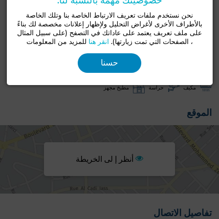
خصوصيتك مهمة بالنسبة لنا.
نحن نستخدم ملفات تعريف الارتباط الخاصة بنا وتلك الخاصة
نوع جيد
مساحة قطعة الأرض
بالأطراف الأخرى لأغراض التحليل ولإظهار إعلانات مخصصة لك بناءً
فيلا
470 م²
على ملف تعريف يعتمد على عاداتك في التصفح (على سبيل المثال
، الصفحات التي تمت زيارتها).
انقر هنا
للمزيد من المعلومات
الحالة
بحالة جيدة / صالح للسكن
حسنا
حديقة
شرفة
مرآب
مطلة على البحر
مسبح
مكيف
حراسة
مطبخ مجهز
الموقع
أنظر إ لى الخريطة
تفاصيل الاتصال