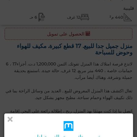
قليبية
440 م²
12 غرف
6 حـ
الحصول على تمويل
منزل جميل جدا للبيع. 17 قطع كبيرة. مكيف للهواء
وحوض للسباحة
لاتدع فرصة امتلاك هذا المنزل تفوتك. الثمن 1,200,000 د.ت. أجزاء17 ، 6
حمامات خاصة ، 440 متر مربع. 12 غرف. حالة جيدة. .استمتع بحديقة
جميلة وشرفة. وهناك أيضا مرآب.
تعال اكتشف هذا المنزل المعروض للبيع . العديد من وسائل الراحة بما في
ذلك تكييف الهواء وحمام سباحة. مطبخ مجهز بشكل جيد.
اتصل بنا إذا كنت مهتمًا بهذ المنزل. ربح ، إطلالة رائعة على البحر. إقامة
مراقبة 24/24.
مميزات رئيسية