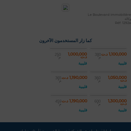
Le Boulevard immobilière
وكالة
Réf: 1292a
كما زار المستخدمون الآخرون
1,100,000 د.ت
1,000,000
250
380
د.ت
م²
م²
قليبية
قليبية
1,050,000
1,190,000 د.ت
365
360
د.ت
م²
م²
قليبية
قليبية
1,300,000
1,190,000 د.ت
459
600
د.ت
م²
م²
قليبية
قليبية
راسلنا
معلومات عن الشركة
شروط الخصوصية
أسئلة متداولة