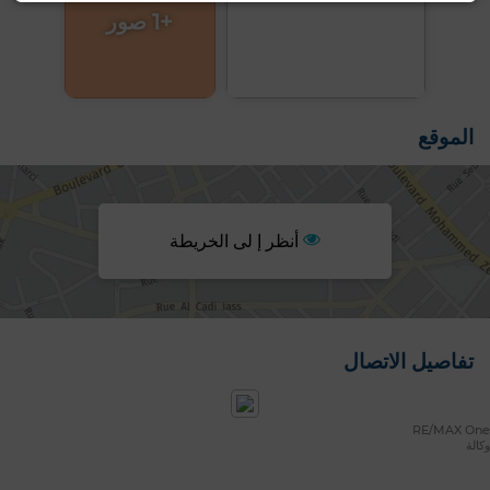
+1 صور
الموقع
أنظر إ لى الخريطة
تفاصيل الاتصال
RE/MAX One
وكالة