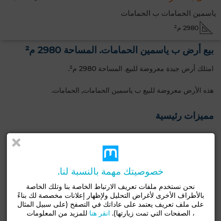
ياسمين الحمامات ب الحمامات
2980 م²
بيع أرض ب ياسمين الحمامات. المساحة 2980 م²
امتلك أرض جيدة معروضة للبيع. المساحة 2980 م².
هذه الأرض معروضة للبيع ب ياسمين الحمامات, الحمامات.
مميزات رئيسية
Tipo de terreno
نوع جيد
زراعي, مجموعة من
أرض
المنازل
خصوصيتك مهمة بالنسبة لنا.
التسليم
حالة الأرض
نحن نستخدم ملفات تعريف الارتباط الخاصة بنا وتلك الخاصة
مسجل
لوتي
بالأطراف الأخرى لأغراض التحليل ولإظهار إعلانات مخصصة لك بناءً
على ملف تعريف يعتمد على عاداتك في التصفح (على سبيل المثال
الموقع
، الصفحات التي تمت زيارتها).
انقر هنا
للمزيد من المعلومات