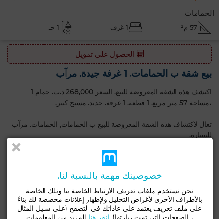
الحمامات
57 م²
1 غرف
1 حـ
الحصول على تمويل
بيع شقة ب الحمامات. 1 غرفة جيدة. مرآب
اكتشف هذه الشقة المعروضة للبيع. السعر 268,000 د.ت. حمام 1
،مساحة 57 متر مربع. 1 قطعة. 1 غرفة. جديد. مسبح كبير.
تعال لاكتشاف هذه الشقة المعروضة للبيع ب الحمامات, الحمامات. مرآب
للسيارة.
مميزات رئيسية
خصوصيتك مهمة بالنسبة لنا.
نوع جيد
الحالة
نحن نستخدم ملفات تعريف الارتباط الخاصة بنا وتلك الخاصة
شقة
بحالة جيدة / صالح للسكن
بالأطراف الأخرى لأغراض التحليل ولإظهار إعلانات مخصصة لك بناءً
على ملف تعريف يعتمد على عاداتك في التصفح (على سبيل المثال
مرآب
مسبح
، الصفحات التي تمت زيارتها).
انقر هنا
للمزيد من المعلومات