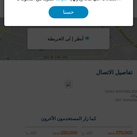
الموقع
حسنا
أنظر إ لى الخريطة
تفاصيل الاتصال
SANA IMMOBILIER
وكالة
Réf: Ref405a
كما زار المستخدمون الآخرون
270,000 د.ت
250,000 د.ت
100 م²
100 م²