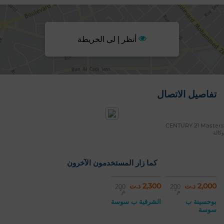
أنظر إ لى الخريطة
تفاصيل الاتصال
CENTURY 21 Masters
وكالة
كما زار المستخدمون الآخرون
2,000 د.ت
2,300 د.ت
200
200
م²
م²
بوحسينة ب
الشرقية ب سوسة
سوسة