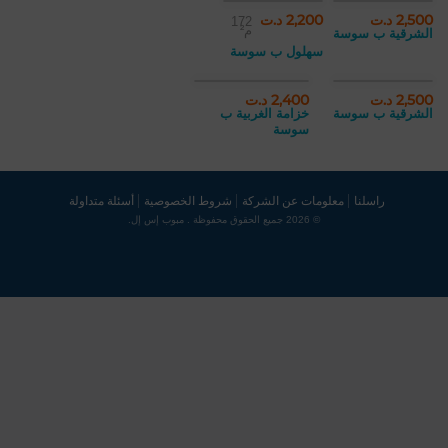
2,500 د.ت
2,200 د.ت
172
م²
الشرقية ب سوسة
سهلول ب سوسة
2,500 د.ت
2,400 د.ت
الشرقية ب سوسة
خزامة الغربية ب
سوسة
راسلنا
معلومات عن الشركة
شروط الخصوصية
أسئلة متداولة
© 2026 جميع الحقوق محفوظة . مبوب إس إل.