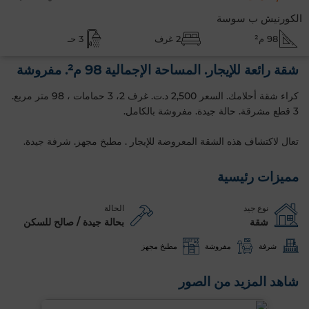
الكورنيش ب سوسة
98 م²
2 غرف
3 حـ
شقة رائعة للإيجار. المساحة الإجمالية 98 م². مفروشة
كراء شقة أحلامك. السعر 2,500 د.ت. غرف 2، 3 حمامات ، 98 متر مربع.
3 قطع مشرقة. حالة جيدة. مفروشة بالكامل.
تعال لاكتشاف هذه الشقة المعروضة للإيجار . مطبخ مجهز. شرفة جيدة.
مميزات رئيسية
نوع جيد
الحالة
شقة
بحالة جيدة / صالح للسكن
شرفة
مفروشة
مطبخ مجهز
شاهد المزيد من الصور