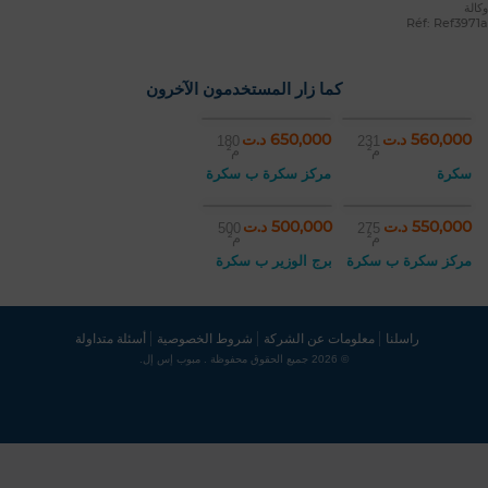
وكالة
Réf: Ref3971a
كما زار المستخدمون الآخرون
560,000 د.ت
650,000 د.ت
180
231
م²
م²
سكرة
مركز سكرة ب سكرة
550,000 د.ت
500,000 د.ت
500
275
م²
م²
مركز سكرة ب سكرة
برج الوزير ب سكرة
راسلنا
معلومات عن الشركة
شروط الخصوصية
أسئلة متداولة
© 2026 جميع الحقوق محفوظة . مبوب إس إل.