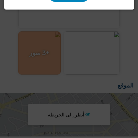
+3 صور
الموقع
أنظر إ لى الخريطة