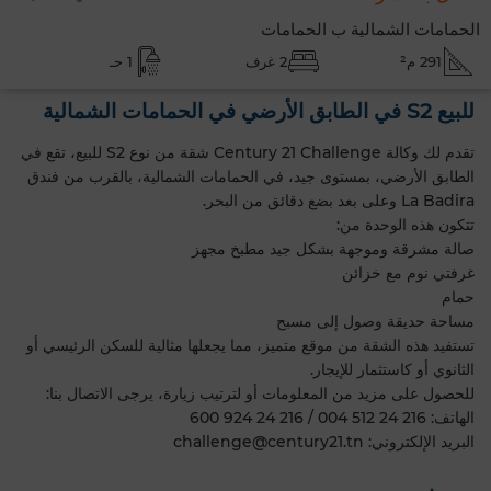
الحمامات الشمالية ب الحمامات
291 م²
2 غرف
1 حـ
للبيع S2 في الطابق الأرضي في الحمامات الشمالية
تقدم لك وكالة Century 21 Challenge شقة من نوع S2 للبيع، تقع في
الطابق الأرضي، بمستوى جيد، في الحمامات الشمالية، بالقرب من فندق
La Badira وعلى بعد بضع دقائق من البحر.
تتكون هذه الوحدة من:
صالة مشرقة وموجهة بشكل جيد مطبخ مجهز
غرفتي نوم مع خزائن
حمام
مساحة حديقة وصول إلى مسبح
تستفيد هذه الشقة من موقع متميز، مما يجعلها مثالية للسكن الرئيسي أو
الثانوي أو كاستثمار للإيجار.
للحصول على مزيد من المعلومات أو لترتيب زيارة، يرجى الاتصال بنا:
الهاتف: 216 24 512 004 / 216 24 924 600
البريد الإلكتروني: challenge@century21.tn