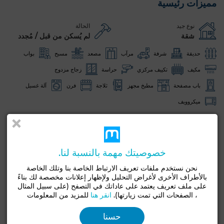
مميزات رئيسية
نوع جيد
الحالة
شقة
لم يُسكن من قبل / مُجدد
حديقة
شرفة
مرآب
مصعد
مسبح
بواب
مكيف
تكييف مركزي
حراسة
زجاج مزدوج
باب مصفحة
مطبخ مجهز
ثلاجة
فرن
آلة غسيل
ميكروويف
شاهد المزيد من الصور
خصوصيتك مهمة بالنسبة لنا.
نحن نستخدم ملفات تعريف الارتباط الخاصة بنا وتلك الخاصة
بالأطراف الأخرى لأغراض التحليل ولإظهار إعلانات مخصصة لك بناءً
على ملف تعريف يعتمد على عاداتك في التصفح (على سبيل المثال
، الصفحات التي تمت زيارتها).
انقر هنا
للمزيد من المعلومات
حسنا